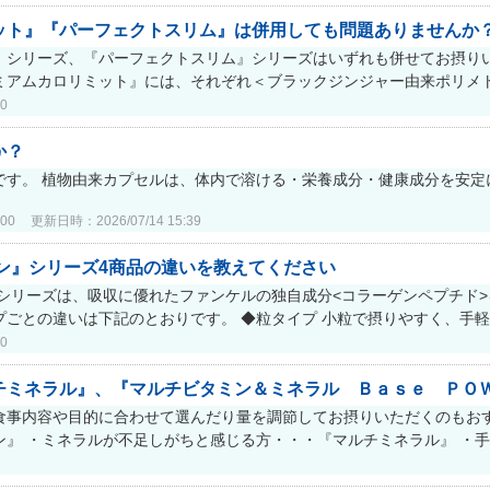
ット』『パーフェクトスリム』は併用しても問題ありませんか
』シリーズ、『パーフェクトスリム』シリーズはいずれも併せてお摂りい
アムカロリミット』には、それぞれ＜ブラックジンジャー由来ポリメトキ
0
か？
です。 植物由来カプセルは、体内で溶ける・栄養成分・健康成分を安
00
更新日時：2026/07/14 15:39
ン』シリーズ4商品の違いを教えてください
』シリーズは、吸収に優れたファンケルの独自成分<コラーゲンペプチド
ごとの違いは下記のとおりです。 ◆粒タイプ 小粒で摂りやすく、手軽.
0
ミネラル』、『マルチビタミン＆ミネラル Ｂａｓｅ ＰＯＷＥ
食事内容や目的に合わせて選んだり量を調節してお摂りいただくのもおす
』 ・ミネラルが不足しがちと感じる方・・・『マルチミネラル』 ・手軽