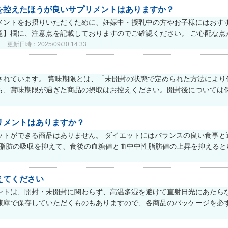
を控えたほうが良いサプリメントはありますか？
メントをお摂りいただくために、妊娠中・授乳中の方やお子様にはおすす
】欄に、注意点を記載しておりますのでご確認ください。 ご心配な点が
更新日時：2025/09/30 14:33
されています。 賞味期限とは、「未開封の状態で定められた方法により
、賞味期限が過ぎた商品の摂取はお控えください。開封後については保存
リメントはありますか？
ットができる商品はありません。 ダイエットにはバランスの良い食事と
脂肪の吸収を抑えて、食後の血糖値と血中中性脂肪値の上昇を抑えるとい
えてください
ントは、開封・未開封に関わらず、高温多湿を避けて直射日光にあたら
凍庫で保存していただくものもありますので、各商品のパッケージを必