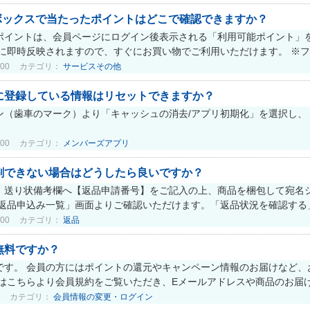
ュンボックスで当たったポイントはどこで確認できますか？
ポイントは、会員ページにログイン後表示される「利用可能ポイント」
に即時反映されますので、すぐにお買い物でご利用いただけます。 ※フォ
00
カテゴリ：
サービスその他
に登録している情報はリセットできますか？
ン（歯車のマーク）より「キャッシュの消去/アプリ初期化」を選択し、
00
カテゴリ：
メンバーズアプリ
刷できない場合はどうしたら良いですか？
、送り状備考欄へ【返品申請番号】をご記入の上、商品を梱包して宛名
返品申込み一覧」画面よりご確認いただけます。「返品状況を確認する」
00
カテゴリ：
返品
無料ですか？
です。 会員の方にはポイントの還元やキャンペーン情報のお届けなど、
はこちらより会員規約をご覧いただき、Eメールアドレスや商品のお届け先
カテゴリ：
会員情報の変更・ログイン