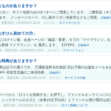
なものがありますか？
リボン、ギフト包装のみの3パターンご用意しています。 ご贈答品（ギ
ます。 メッセージカード、のし紙やリボン包装等などもご用意...
詳細表
更新日時：2024/01/24 18:24
カテゴリ：
ギフトサービス
あすけん初めての方」
インにログイン後、会員ページの「確認・変更」タブの「マイラウンジ」を
様 マイラウンジ」を 選択します。 【STEP2...
詳細表示
8
更新日時：2025/09/30 18:01
カテゴリ：
スマートフォン
な特典がありますか？
な特典は以下の通りです。 ①通販送料当社負担 ②お子様のお誕生メール
FF ④直営店舗のご来店特典 ...
詳細表示
40
更新日時：2024/02/08 15:28
カテゴリ：
サービスその他
ページから「口コミを投稿する」を押下し、ファンケルオンラインにログ
ニックネームの入力と（全角10文字以内）とファンケル歴の選択は必須と
更新日時：2023/03/28 14:26
カテゴリ：
口コミ投稿について