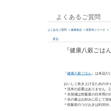
よくあるご質問
よくあるご質問
>
健康食品
>
発芽米シリーズ
>
戻る
『健康八穀ごは
『
健康八穀ごはん
』は本品だ
おいしく炊き上げるためのポ
＊洗米の必要はありません。
＊水加減は炊飯釜の白米用の分
＊水の量はお好みに応じて加
＊炊飯前のつけおきは約30分