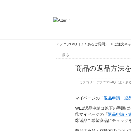
アテニアFAQ（よくあるご質問）
>
ご注文キ
戻る
商品の返品方法
カテゴリ :
アテニアFAQ（よくあ
マイページの「
返品申請・返
WEB返品申請は以下の手順
①マイページの「
返品申請・
②返品ご希望商品にチェック
商品の返品・交換方法につい