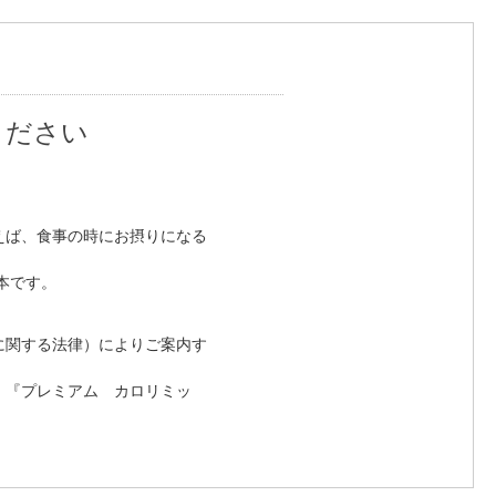
ください
えば、食事の時にお摂りになる
本です。
に関する法律）によりご案内す
、『プレミアム カロリミッ