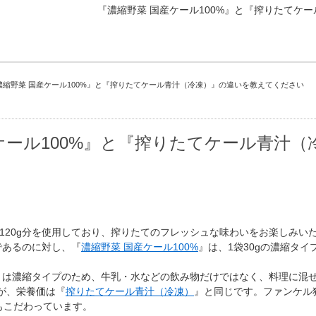
『濃縮野菜 国産ケール100%』と『搾りたてケ
濃縮野菜 国産ケール100%』と『搾りたてケール青汁（冷凍）』の違いを教えてください
ケール100%』と『搾りたてケール青汁
120g分を使用しており、搾りたてのフレッシュな味わいをお楽しみい
gであるのに対し、『
濃縮野菜 国産ケール100%
』は、1袋30gの濃縮タイ
』は濃縮タイプのため、牛乳・水などの飲み物だけではなく、料理に混
すが、栄養価は『
搾りたてケール青汁（冷凍）
』と同じです。ファンケル
もこだわっています。