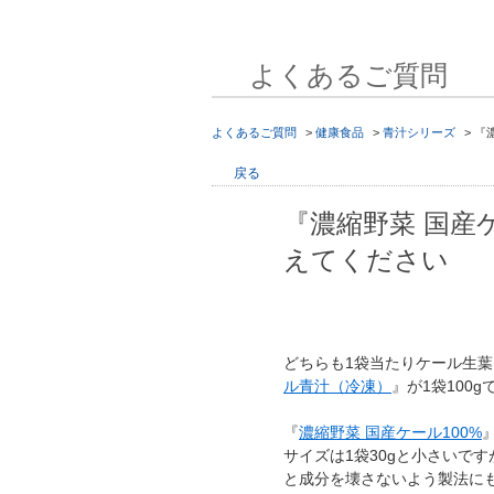
よくあるご質問
よくあるご質問
>
健康食品
>
青汁シリーズ
>
『
戻る
『濃縮野菜 国産
えてください
どちらも1袋当たりケール生葉
ル青汁（冷凍）
』が1袋100
『
濃縮野菜 国産ケール100%
サイズは1袋30gと小さいで
と成分を壊さないよう製法に