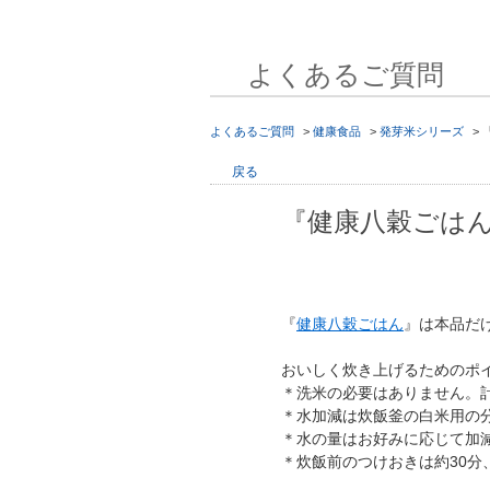
よくあるご質問
よくあるご質問
>
健康食品
>
発芽米シリーズ
>
戻る
『健康八穀ごは
『
健康八穀ごはん
』は本品だ
おいしく炊き上げるためのポ
＊洗米の必要はありません。
＊水加減は炊飯釜の白米用の分
＊水の量はお好みに応じて加
＊炊飯前のつけおきは約30分