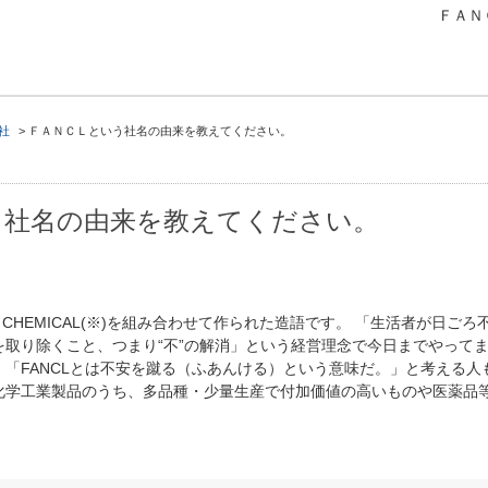
ＦＡＮ
社
>
ＦＡＮＣＬという社名の由来を教えてください。
う社名の由来を教えてください。
NE CHEMICAL(※)を組み合わせて作られた造語です。 「生活者が日
を取り除くこと、つまり“不”の解消」という経営理念で今日までやって
「FANCLとは不安を蹴る（ふあんける）という意味だ。」と考える人
Lとは 化学工業製品のうち、多品種・少量生産で付加価値の高いものや医薬