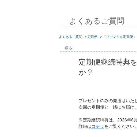
よくあるご質問
よくあるご質問
>
定期便
>
「ファンケル定期便」
戻る
定期便継続特典
か？
プレゼントのみの発送はいた
次回の定期便と一緒にお届け
※定期継続特典は、2026年
詳細は
コチラ
をご覧ください