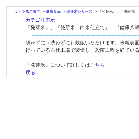
よくあるご質問
>
健康食品
>
発芽米シリーズ
>
『発芽米』、『発芽米 
カテゴリ表示
『発芽米』、『発芽米 白米仕立て』、『健康八
研がずに（洗わずに）炊飯いただけます。米粒表
行っている自社工場で製造し、殺菌工程を経てい
『発芽米』について詳しくは
こちら
戻る