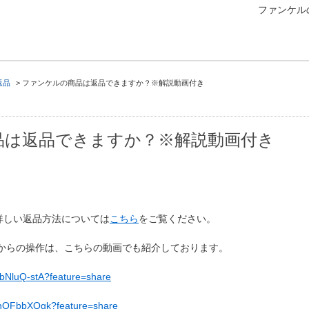
ファンケル
返品
>
ファンケルの商品は返品できますか？※解説動画付き
品は返品できますか？※解説動画付き
。
詳しい返品方法については
こちら
をご覧ください。
リからの操作は、こちらの動画でも紹介しております。
dbNluQ-stA?feature=share
twnOFbbXQgk?feature=share