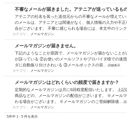
不審なメールが届きました。アテニアが送っているも
アテニアの社名を装った送信元からの不審なメールが増えてい
のメールは、アテニアとは関連がなく、個人情報の入力や不正
合がございます。 不審に感じられる場合には、本文中のリンク.
カテゴリ：
メールマガジン
メールマガジンが届きません。
下記のようなことが原因で、メールマガジンが届かないことが
が誤っている ②お使いのメールソフトやプロバイダ様での迷
ダに自動振り分けされいる ③メールボックスの容...
詳細表示
カテゴリ：
メールマガジン
メールマガジンはどれくらいの頻度で届きますか？
定期的なメールマガジンは月に6回程度配信いたします。 上記
商品などの、メールマガジンの配信がございます。 ※メール
わる場合がございます。 ※メールマガジンのご登録解除後...
詳
カテゴリ：
メールマガジン
5件中 1 - 5 件を表示