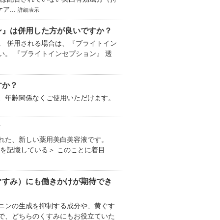
...
詳細表示
ン』は併用した方が良いですか？
。 併用される場合は、『ブライトイン
。 『ブライトインセプション』 透
すか？
、年齢関係なくご使用いただけます。
？
れた、新しい薬用美白美容液です。
ジを記憶している＞ このことに着目
ぐすみ）にも働きかけが期待でき
ニンの生成を抑制する成分や、黄ぐす
で、どちらのくすみにもお役立ていた