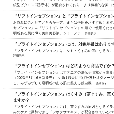
続型ビタミンC誘導体）が配合されており、より積極的な美白ケア
『リフトインセプション』と『ブライトインセプショ
お悩みに合わせてどちらか一方、または併用をおすすめします
セプション』→『リフトインセプション』の順でご使用ください
明感ある肌に導く美白美容液。シミ、メラ...
詳細表示
『ブライトインセプション』には、対象年齢はありま
『ブライトインセプション』は、シミ・くすみの気になる方に
詳細表示
『ブライトインセプション』はどのような商品ですか
『ブライトインセプション』はアテニアの遺伝子研究から生ま
（2023年3月16日新発売） ＜肌は過去に浴びた紫外線ダメー
し、みずみずしく透明感のある肌に整える独自機...
詳細表示
『ブライトインセプション』はくすみ（茶ぐすみ、黄
ますか？
『ブライトインセプション』には、茶ぐすみの原因となるメラ
みのケアに期待できる「ツボクサエキス」が配合されているの